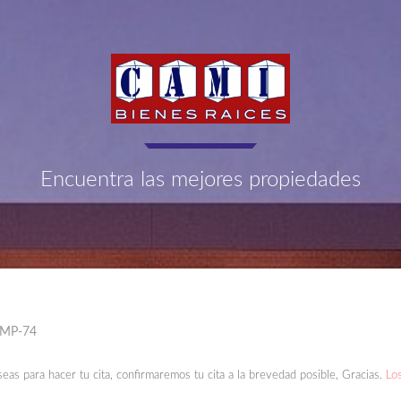
Encuentra las mejores propiedades
CMP-74
seas para hacer tu cita, confirmaremos tu cita a la brevedad posible, Gracias.
Lo