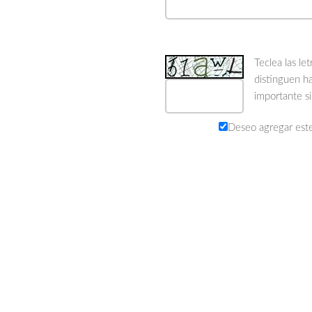
Teclea las le
distinguen h
importante s
Deseo agregar este