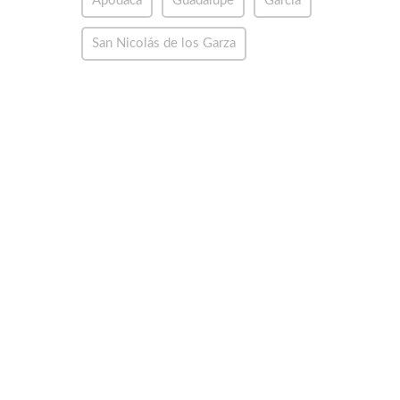
Apodaca
Guadalupe
García
San Nicolás de los Garza