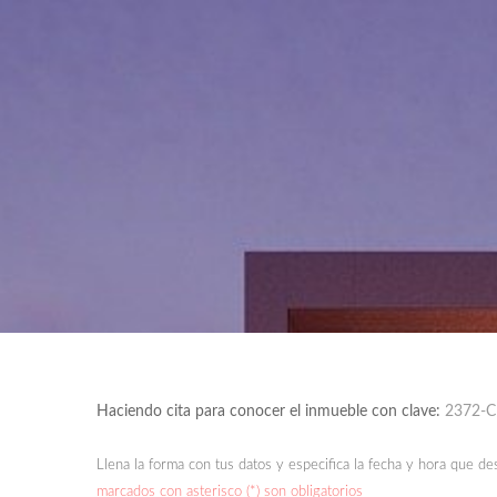
Haciendo cita para conocer el inmueble con clave:
2372-
Llena la forma con tus datos y especifica la fecha y hora que de
marcados con asterisco (*) son obligatorios