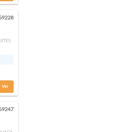
59228
UITES
Ver
59247