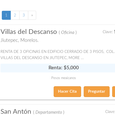
(current)
Siguiente
1
2
3
»
página
Villas del Descanso
Clave:
(
Oficina
)
Jiutepec, Morelos.
RENTA DE 3 OFICINAS EN EDIFICIO CERRADO DE 3 PISOS, COL.
VILLAS DEL DESCANSO EN JIUTEPEC, MORE ...
Renta: $5,000
Pesos mexicanos
Hacer Cita
Preguntar
San Antón
Clave
(
Departamento
)