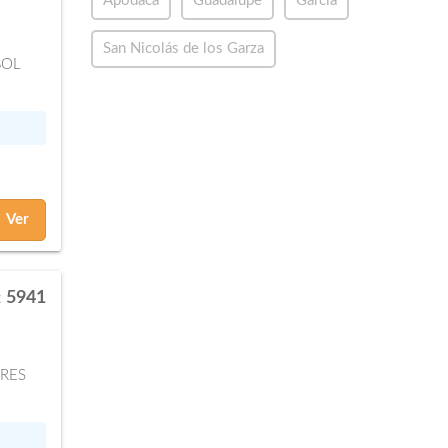
Apodaca
Guadalupe
García
San Nicolás de los Garza
BOL
Ver
5941
:
RES