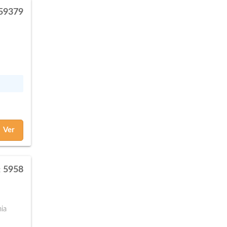
59379
Ver
5958
:
nia