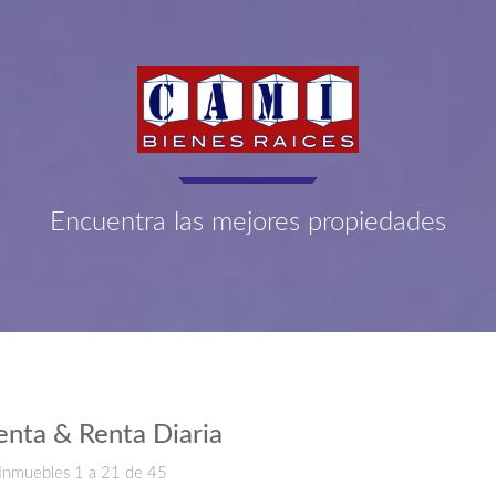
Encuentra las mejores propiedades
enta & Renta Diaria
Inmuebles 1 a 21 de 45