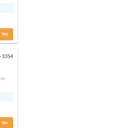
Ver
-3354
 de
Ver