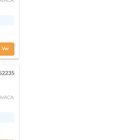
AVACA,
Ver
52235
AVACA,