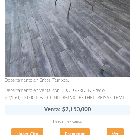
Departamento en Brisas, Temixco.
Departamento en venta, con ROOFGARDEN Precio:
$2,150,000.00 PesosCONDOMINIO BETHEL, BRISAS TEMI ...
Venta: $2,150,000
Pesos mexicanos
Hacer Cita
Preguntar
Ver