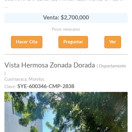
...
Venta: $2,700,000
Pesos mexicanos
Hacer Cita
Preguntar
Ver
Vista Hermosa Zonada Dorada
(
Departamento
)
Cuernavaca, Morelos.
SYE-600346-CMP-2838
Clave: