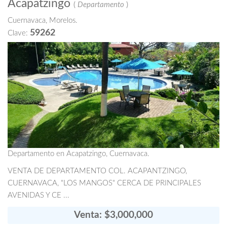
Acapatzingo
(
Departamento
)
Cuernavaca, Morelos.
59262
Clave:
Departamento en Acapatzingo, Cuernavaca.
VENTA DE DEPARTAMENTO COL. ACAPANTZINGO,
CUERNAVACA, "LOS MANGOS" CERCA DE PRINCIPALES
AVENIDAS Y CE ...
Venta: $3,000,000