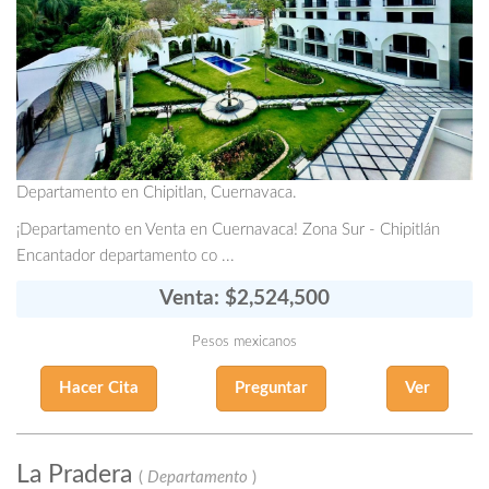
Departamento en Chipitlan, Cuernavaca.
¡Departamento en Venta en Cuernavaca! Zona Sur - Chipitlán
Encantador departamento co ...
Venta: $2,524,500
Pesos mexicanos
Hacer Cita
Preguntar
Ver
La Pradera
(
Departamento
)