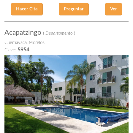
Hacer Cita
Preguntar
Ver
Acapatzingo
(
Departamento
)
Cuernavaca, Morelos.
5954
Clave: