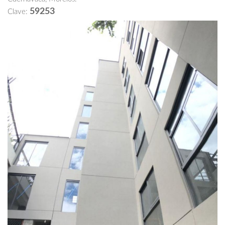
59253
Clave: