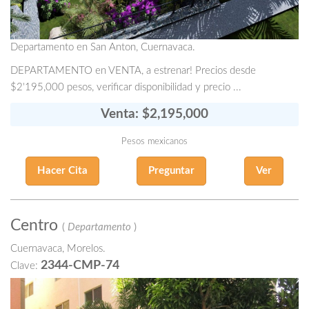
Departamento en San Anton, Cuernavaca.
DEPARTAMENTO en VENTA, a estrenar! Precios desde
$2'195,000 pesos, verificar disponibilidad y precio ...
Venta: $2,195,000
Pesos mexicanos
Hacer Cita
Preguntar
Ver
Centro
(
Departamento
)
Cuernavaca, Morelos.
2344-CMP-74
Clave: