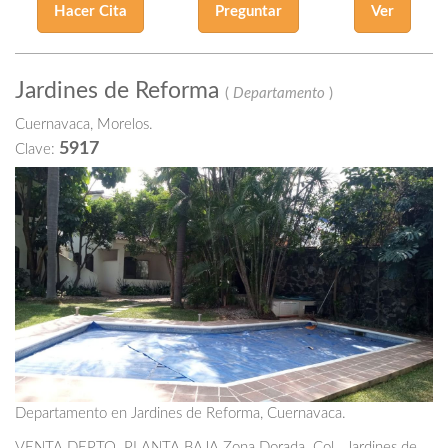
Hacer Cita
Preguntar
Ver
Jardines de Reforma
(
Departamento
)
Cuernavaca, Morelos.
5917
Clave:
Departamento en Jardines de Reforma, Cuernavaca.
VENTA DEPTO PLANTA BAJA Zona Dorada Col. Jardines de