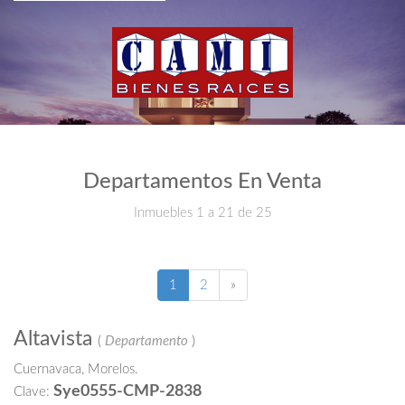
Departamentos En Venta
Inmuebles 1 a 21 de 25
(current)
Siguiente
1
2
»
página
Altavista
(
Departamento
)
Cuernavaca, Morelos.
Sye0555-CMP-2838
Clave: