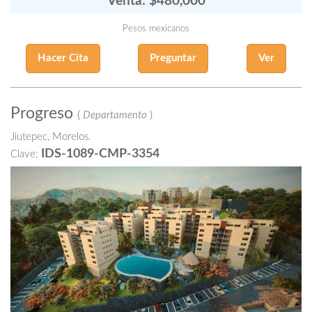
Venta: $480,000
Pesos mexicanos
Hacer Cita
Preguntar
Ver
Progreso
(
Departamento
)
Jiutepec, Morelos.
IDS-1089-CMP-3354
Clave: