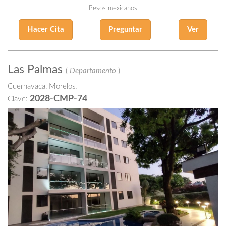
Pesos mexicanos
Hacer Cita
Preguntar
Ver
Las Palmas
(
Departamento
)
Cuernavaca, Morelos.
2028-CMP-74
Clave: