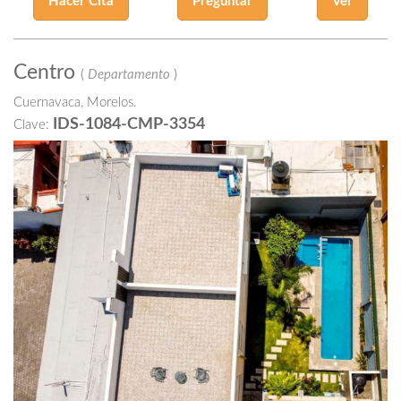
Hacer Cita
Preguntar
Ver
Centro
(
Departamento
)
Cuernavaca, Morelos.
IDS-1084-CMP-3354
Clave: