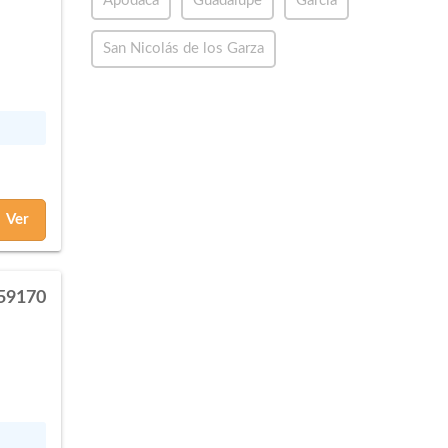
Apodaca
Guadalupe
García
San Nicolás de los Garza
Ver
59170