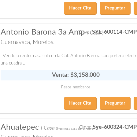
Hacer Cita
Preguntar
Antonio Barona 3a Amp
SYE-600114-CMP
Clave:
(
Casa
)
Cuernavaca, Morelos.
Vendo o rento casa sola en la Col. Antonio Barona con portero electri
una cuadra ...
Venta: $3,158,000
Pesos mexicanos
Hacer Cita
Preguntar
Ahuatepec
Sye-600324-CMP
Clave:
(
Casa
)
(Hermosa casa de un nivel)