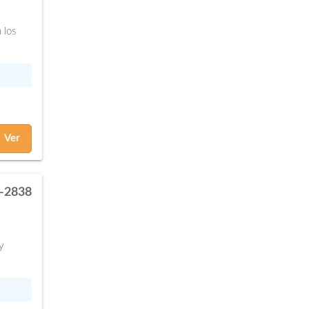
 los
Ver
-2838
y