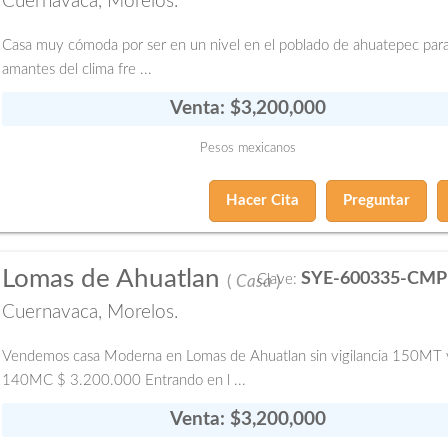
Cuernavaca, Morelos.
Casa muy cómoda por ser en un nivel en el poblado de ahuatepec para
amantes del clima fre ...
Venta: $3,200,000
Pesos mexicanos
Hacer Cita
Preguntar
Lomas de Ahuatlan
SYE-600335-CMP
Clave:
(
Casa
)
Cuernavaca, Morelos.
Vendemos casa Moderna en Lomas de Ahuatlan sin vigilancia 150MT 
140MC $ 3.200.000 Entrando en l ...
Venta: $3,200,000