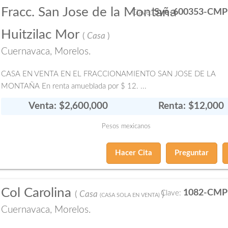
Fracc. San Jose de la Montaña
Sye-600353-CMP
Clave:
Huitzilac Mor
(
Casa
)
Cuernavaca, Morelos.
CASA EN VENTA EN EL FRACCIONAMIENTO SAN JOSE DE LA
MONTAÑA En renta amueblada por $ 12. ...
Venta: $2,600,000
Renta: $12,000
Pesos mexicanos
Hacer Cita
Preguntar
Col Carolina
1082-CMP
Clave:
(
Casa
)
(CASA SOLA EN VENTA)
Cuernavaca, Morelos.