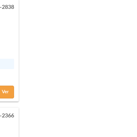
-2838
Ver
-2366