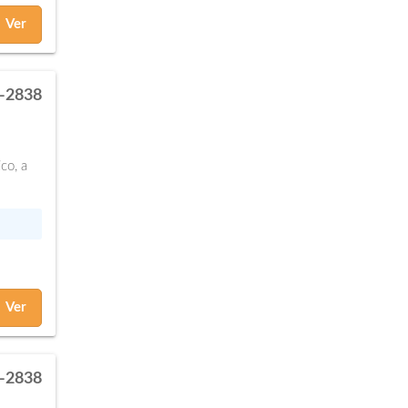
Ver
-2838
co, a
Ver
-2838