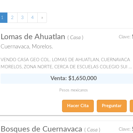
(current)
Siguiente
1
2
3
4
»
página
Lomas de Ahuatlan
Clave:
(
Casa
)
Cuernavaca, Morelos.
VENDO CASA GEO COL. LOMAS DE AHUATLAN, CUERNAVACA
MORELOS, ZONA NORTE, CERCA DE ESCUELAS COLEGIO SUI ...
Venta: $1,650,000
Pesos mexicanos
Hacer Cita
Preguntar
Bosques de Cuernavaca
Clave:
(
Casa
)